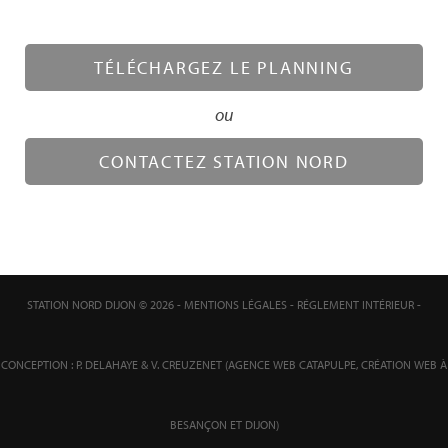
TÉLÉCHARGEZ LE PLANNING
ou
CONTACTEZ STATION NORD
STATION NORD DIJON © 2026 -
MENTIONS LÉGALES
-
RÉGLEMENT INTÉRIEUR
-
CONCEPTION :
P. DELAHAYE
& V. CREUZENET (
AGENCE WEB CATAPULPE
,
CRÉATION WEB À
BESANÇON
ET DIJON)