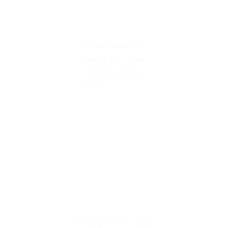
Obtention du
brevet d'état des
métiers de la
forme
, délivré par le
Ministère de la
Jeunesse et des
Sports en 1996.
Manager des clubs