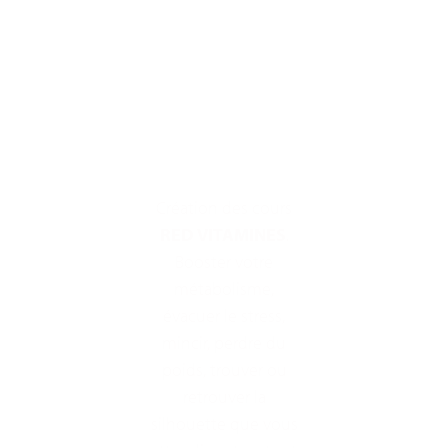
Création des cours
RED VITAMINES
.
Booster votre
métabolisme,
évacuer le stress,
mincir, perdre du
poids, trouver ou
retrouver la
silhouette que vous