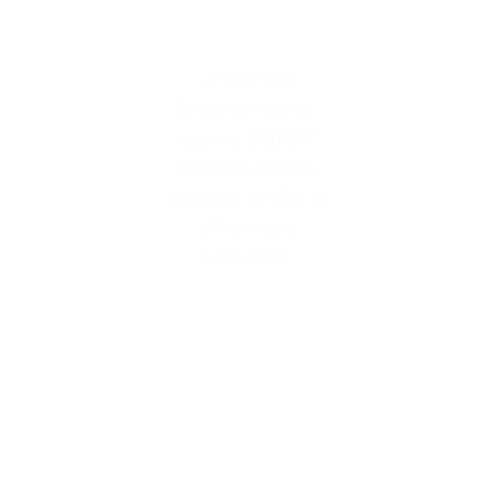
La méthode
fondamentale se
décline.
SCULPT
PILATES
est créé
(modeler, tonifier et
affiner votre
silhouette)