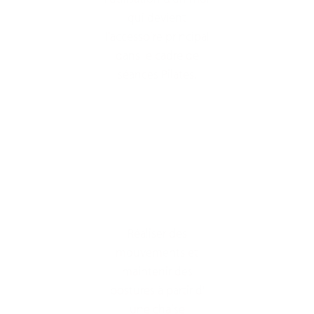
qui devient
l'accessoire principal
dans le cadre de
séances Pilates.
Réaliser des
mouvements et
maintenir des
postures à partir d'
une chaise