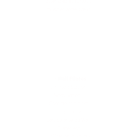
attendiez et surtout
muscler votre cœur.
Le
Wall Pilates
s'invite à Station
Nord Nation !
Comme son nom
l'indique, la
particularité du Wall
Pilates est
l'utilisation d'un mur