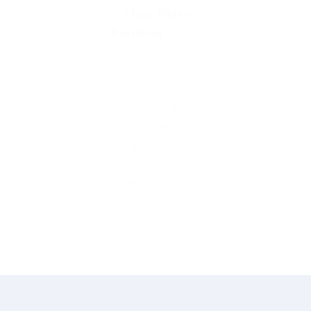
«
Chair Pilates
Exercices
» est la
récente réflexion de
STATION NORD afin
d'améliorer votre
posture au
quotidien et
d''atténuer les
tensions et douleurs
de votre dos.