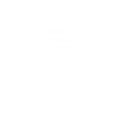
Création de son
propre club sous le
nom STATION
NORD
dans lequel
sont proposés de
nombreux cours
autour de la
Méthode Pilates,