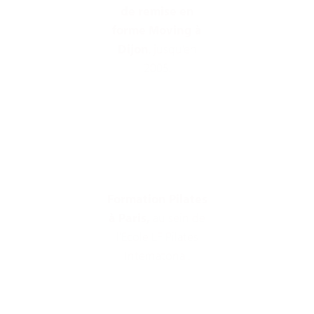
de remise en
forme Moving à
Dijon
, jusqu’en
2005.
Formation Pilates
à Paris,
au sein de
l'Ecole LF Pilates
Internatonal.