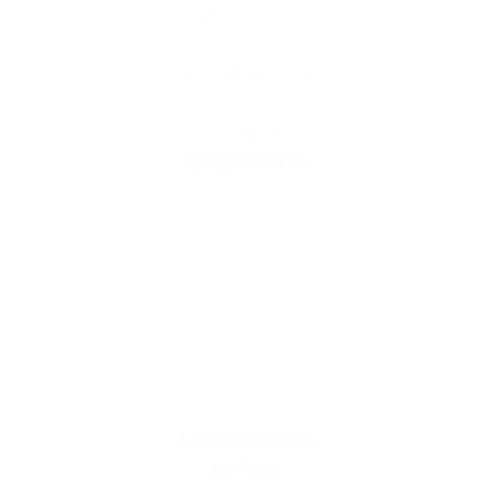
Un principe
fondateur basé sur
l'instabilité et la
recherche de
l'équilibre est crée :
WAVE PILATES
Ouverture Club
STATION NORD
NATION